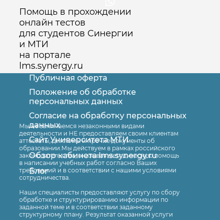
Помощь в прохождении
онлайн тестов
для студентов Синергии
и МТИ
на портале
lms.synergy.ru
Публичная оферта
Положение об обработке
персональных данных
Согласие на обработку персональных
Оставить заявку
данных
Мы не занимаемся незаконными видами
деятельности и НЕ предоставляем своим клиентам
Сайт Университета МТИ
аттестаты, дипломы и прочие документы об
образовании.Мы действуем в рамках российского
Обзор кабинета lms.synergy.ru
законодательства, оказывая методическую помощь
в написании учебных работ согласно Ваших
Блог
требований и в соответствии с нашими условиями
сотрудничества.
Наши специалисты предоставляют услугу по сбору
обработке и структурированию информации по
заданной теме и в соответствии заданному
структурному плану. Результат оказанной услуги