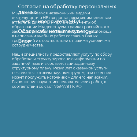
Согласие на обработку персональных
Оставить заявку
данных
Мы не занимаемся незаконными видами
деятельности и НЕ предоставляем своим клиентам
Сайт Университета МТИ
аттестаты, дипломы и прочие документы об
образовании.Мы действуем в рамках российского
Обзор кабинета lms.synergy.ru
законодательства, оказывая методическую помощь
в написании учебных работ согласно Ваших
Блог
требований и в соответствии с нашими условиями
сотрудничества.
Наши специалисты предоставляют услугу по сбору
обработке и структурированию информации по
заданной теме и в соответствии заданному
структурному плану. Результат оказанной услуги
не является готовым научным трудом, тем не менее
может послужить источником для его написания.
Выполнение научно-исследовательских работ, в
соответствии со ст.ст. 769-778 ГК РФ.