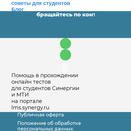
советы для студентов
Блог
ные работы. Обращайтесь по контактам ⬇️
•
О
Помощь в прохождении
онлайн тестов
для студентов Синергии
и МТИ
на портале
lms.synergy.ru
Публичная оферта
Положение об обработке
персональных данных