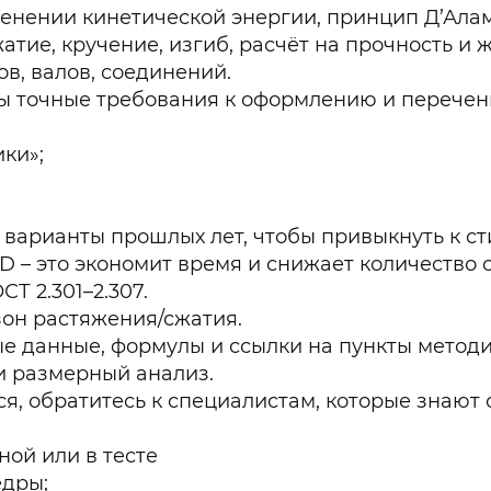
менении кинетической энергии, принцип Д’Ала
ие, кручение, изгиб, расчёт на прочность и ж
в, валов, соединений.
ны точные требования к оформлению и перечен
ики»;
е варианты прошлых лет, чтобы привыкнуть к с
D – это экономит время и снижает количество 
Т 2.301–2.307.
зон растяжения/сжатия.
е данные, формулы и ссылки на пункты методи
и размерный анализ.
ся, обратитесь к специалистам, которые знаю
ой или в тесте
едры;