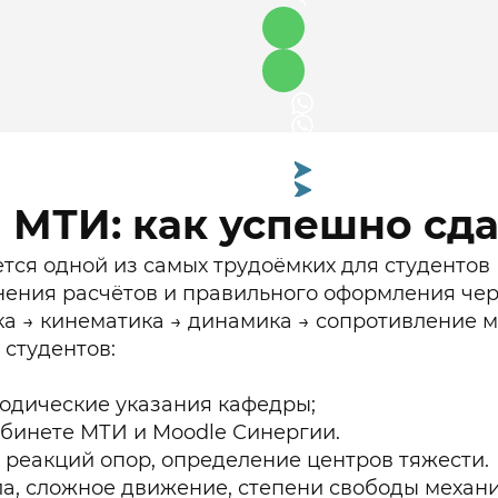
 МТИ: как успешно сд
сложный предмет
ся одной из самых трудоёмких для студентов 
нения расчётов и правильного оформления чер
ка → кинематика → динамика → сопротивление 
студентов:
тодические указания кафедры;
бинете МТИ и Moodle Синергии.
т реакций опор, определение центров тяжести.
ла, сложное движение, степени свободы механ