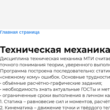
Главная страница
Помощь в прохождении онлайн тестов
для студентов Синергии и МТИ
Техническая механика
Техническая механика МТИ: как успешно сдать 
на портале lms.synergy.ru
Блог
Дисциплина техническая механика МТИ считает
точного понимания теории, уверенного выпол
Программа построена последовательно: стати
«снежному кому» ошибок. Основные трудности 
Оставить заявку
объёмные расчётно-графические задания;
необходимость знать актуальные ГОСТы и ме
ограниченные сроки выполнения в личном ка
Статика – равновесие сил и моментов, расчё
Кинематика – движение точки и твёрдого те