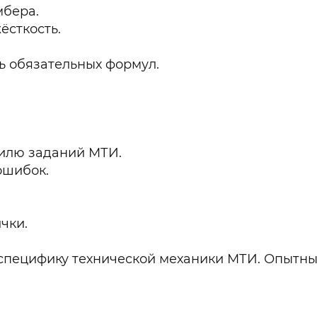
мбера.
ёсткость.
ь обязательных формул.
тилю заданий МТИ.
ошибок.
чки.
т специфику технической механики МТИ. Опытн