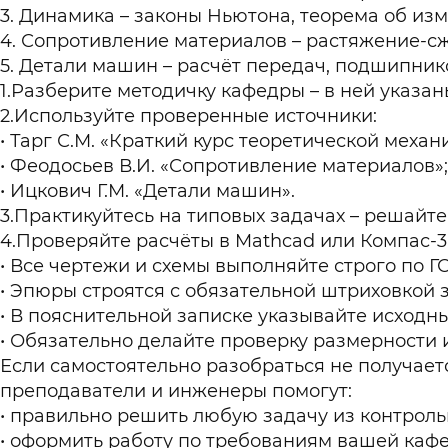
Динамика – законы Ньютона, теорема об из
Сопротивление материалов – растяжение-сжат
Детали машин – расчёт передач, подшипнико
1.Разберите методичку кафедры – в ней указа
2.Используйте проверенные источники:
Тарг С.М. «Краткий курс теоретической механ
Феодосьев В.И. «Сопротивление материалов»;
Ицкович Г.М. «Детали машин».
3.Практикуйтесь на типовых задачах – решайт
4.Проверяйте расчёты в Mathcad или Компас-3
Все чертежи и схемы выполняйте строго по ГОС
Эпюры строятся с обязательной штриховкой 
В пояснительной записке указывайте исходны
Обязательно делайте проверку размерности 
Если самостоятельно разобраться не получает
преподаватели и инженеры помогут:
правильно решить любую задачу из контрольн
оформить работу по требованиям вашей каф