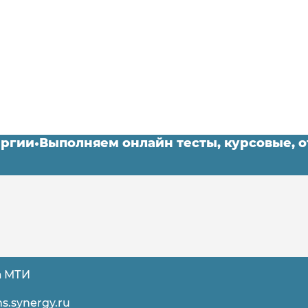
инергии
•
Выполняем онлайн тесты, курсовые,
а МТИ
s.synergy.ru