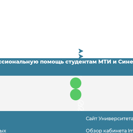
ессиональную помощь студентам МТИ и С
сложный предмет
Сайт Университет
Обзор кабинета lm
ных