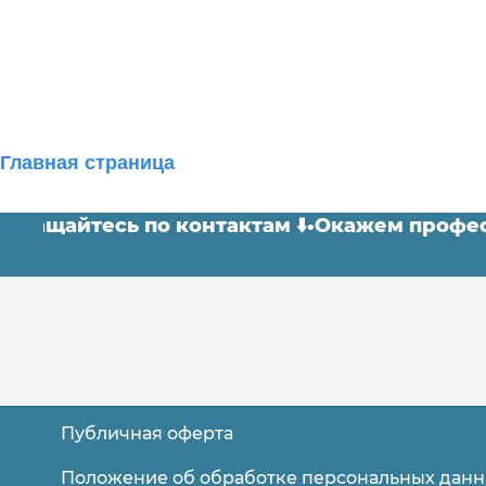
Главная страница
 Обращайтесь по контактам ⬇️
•
Окажем проф
Техническая механика МТИ: как успешно сдать 
Блог
Публичная оферта
Помощь в прохождении онлайн тестов
для студентов Синергии и МТИ
Положение об обработке персональных дан