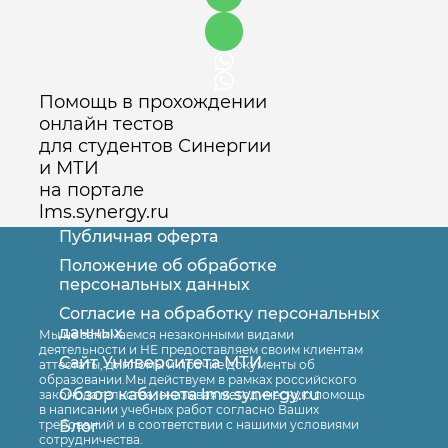
Помощь в прохождении
онлайн тестов
для студентов Синергии
и МТИ
на портале
lms.synergy.ru
Публичная оферта
Положение об обработке
персональных данных
Согласие на обработку персональных
Оставить заявку
данных
Мы не занимаемся незаконными видами
деятельности и НЕ предоставляем своим клиентам
Сайт Университета МТИ
аттестаты, дипломы и прочие документы об
образовании.Мы действуем в рамках российского
Обзор кабинета lms.synergy.ru
законодательства, оказывая методическую помощь
в написании учебных работ согласно Ваших
Блог
требований и в соответствии с нашими условиями
сотрудничества.