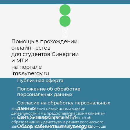
Помощь в прохождении
онлайн тестов
для студентов Синергии
и МТИ
на портале
lms.synergy.ru
Публичная оферта
Положение об обработке
персональных данных
Согласие на обработку персональных
Оставить заявку
данных
Мы не занимаемся незаконными видами
деятельности и НЕ предоставляем своим клиентам
Сайт Университета МТИ
аттестаты, дипломы и прочие документы об
образовании.Мы действуем в рамках российского
Обзор кабинета lms.synergy.ru
законодательства, оказывая методическую помощь