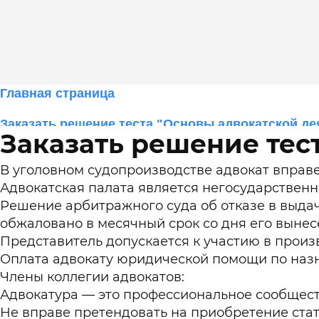
Главная страница
Помощь в прохождении онлайн тестов
Заказать решение теста "Основы адвокатской де
для студентов Синергии и МТИ
Заказать решение тес
на портале lms.synergy.ru
В уголовном судопроизводстве адвокат вправе 
Адвокатская палата является негосударствен
Решение арбитражного суда об отказе в выда
обжаловано в месячный срок со дня его вынес
Оставить заявку
Представитель допускается к участию в прои
Оплата адвокату юридической помощи по назн
Члены коллегии адвокатов:
Адвокатура — это профессиональное сообществ
Не вправе претендовать на приобретение стат