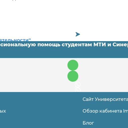
ятельности"
ссиональную помощь студентам МТИ и Си
Сайт Университет
Обзор кабинета lm
ных
Блог