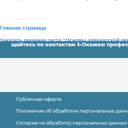
Главная страница
Заказать решение теста "Основы адвокатской де
 Обращайтесь по контактам ⬇️
•
Окажем профе
Публичная оферта
Помощь в прохождении онлайн тестов
для студентов Синергии и МТИ
Положение об обработке персональных дан
на портале lms.synergy.ru
Согласие на обработку персональных данных