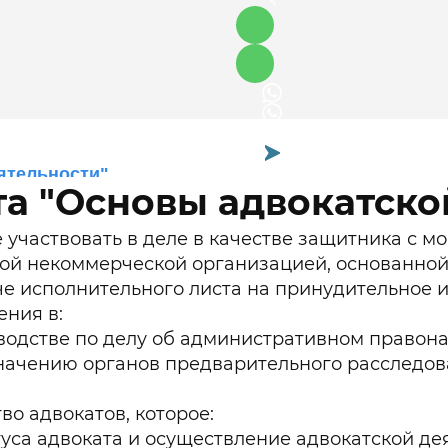
ятельности"
та "Основы адвокатско
участвовать в деле в качестве защитника с мо
ной некоммерческой организацией, основанной
че исполнительного листа на принудительное 
ения в:
зводстве по делу об административном правон
ачению органов предварительного расследова
о адвокатов, которое:
уса адвоката и осуществление адвокатской де