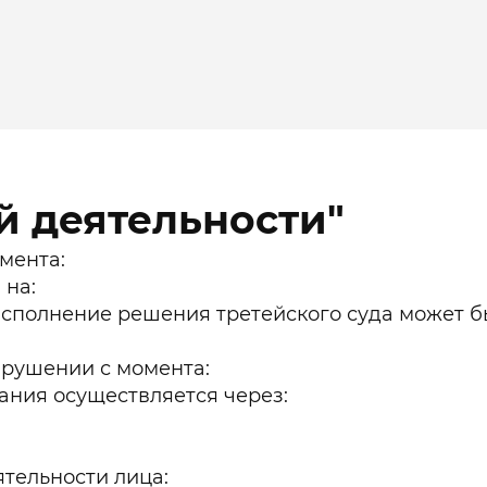
й деятельности"
мента:
 на:
исполнение решения третейского суда может б
арушении с момента:
ния осуществляется через:
ятельности лица: