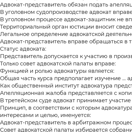
Адвокат-представитель обязан подать апелля
В уголовном судопроизводстве адвокат вправе 
В уголовном процессе адвокат-защитник не вп
Территориальный орган юстиции вносит сведен
Легальное определение адвокатской деятельно
Адвокат-представитель вправе обращаться в т
Статус адвоката:
Представитель допускается к участию в прои
Только совет адвокатской палаты вправе:
Функцией и ролью адвокатуры является:
Общая часть курса предполагает изучение … а
Как общественный институт адвокатура предст
Апелляционная жалоба представляется с копи
В третейском суде адвокат принимает участие 
Принцип, в соответствии с которым адвокату
интересами и целью, именуется:
Адвокат-представитель в арбитражном процессе
Совет адвокатской палаты избирается собрани