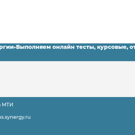
нергии
•
Выполняем онлайн тесты, курсовые, 
а МТИ
s.synergy.ru