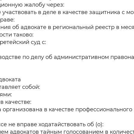
ционную жалобу через:
участвовать в деле в качестве защитника с мо
раве:
ия об адвокате в региональный реестр в меся
сти таково:
ретейский суд с:
зводстве по делу об административном правон
двоката
авляет собой:
ями:
в качестве:
ра организована в качестве профессиональног
 не вправе ходатайствовать об (о):
ем адвокатов тайным голосованием в количест