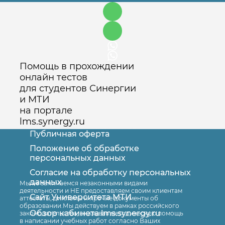
Помощь в прохождении
онлайн тестов
для студентов Синергии
и МТИ
на портале
lms.synergy.ru
Публичная оферта
Положение об обработке
персональных данных
Согласие на обработку персональных
Оставить заявку
данных
Мы не занимаемся незаконными видами
деятельности и НЕ предоставляем своим клиентам
Сайт Университета МТИ
аттестаты, дипломы и прочие документы об
образовании.Мы действуем в рамках российского
Обзор кабинета lms.synergy.ru
законодательства, оказывая методическую помощь
в написании учебных работ согласно Ваших