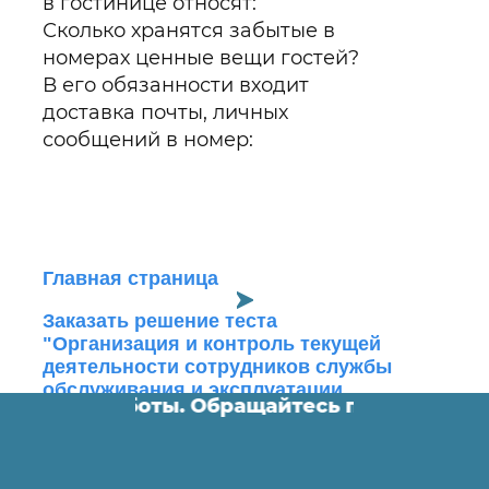
в гостинице относят:
Сколько хранятся забытые в
номерах ценные вещи гостей?
В его обязанности входит
доставка почты, личных
сообщений в номер:
Главная страница
Заказать решение теста
"Организация и контроль текущей
деятельности сотрудников службы
обслуживания и эксплуатации
, дипломные работы. Обращайтесь по конта
номерного фонда"