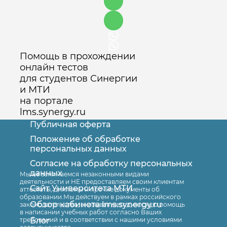
Помощь в прохождении
онлайн тестов
для студентов Синергии
и МТИ
на портале
lms.synergy.ru
Публичная оферта
Положение об обработке
персональных данных
Согласие на обработку персональных
Оставить заявку
данных
Мы не занимаемся незаконными видами
деятельности и НЕ предоставляем своим клиентам
Сайт Университета МТИ
аттестаты, дипломы и прочие документы об
образовании.Мы действуем в рамках российского
Обзор кабинета lms.synergy.ru
законодательства, оказывая методическую помощь
в написании учебных работ согласно Ваших
Блог
требований и в соответствии с нашими условиями