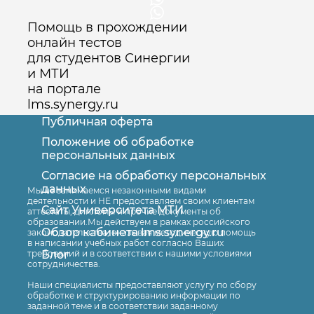
Помощь в прохождении
онлайн тестов
для студентов Синергии
и МТИ
на портале
lms.synergy.ru
Публичная оферта
Положение об обработке
персональных данных
Согласие на обработку персональных
Оставить заявку
данных
Мы не занимаемся незаконными видами
деятельности и НЕ предоставляем своим клиентам
Сайт Университета МТИ
аттестаты, дипломы и прочие документы об
образовании.Мы действуем в рамках российского
Обзор кабинета lms.synergy.ru
законодательства, оказывая методическую помощь
в написании учебных работ согласно Ваших
Блог
требований и в соответствии с нашими условиями
сотрудничества.
Наши специалисты предоставляют услугу по сбору
обработке и структурированию информации по
заданной теме и в соответствии заданному