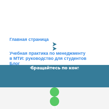
Главная страница
Учебная практика по менеджменту
в МТИ: руководство для студентов
Блог
ные работы. Обращайтесь по контактам ⬇️
•
О