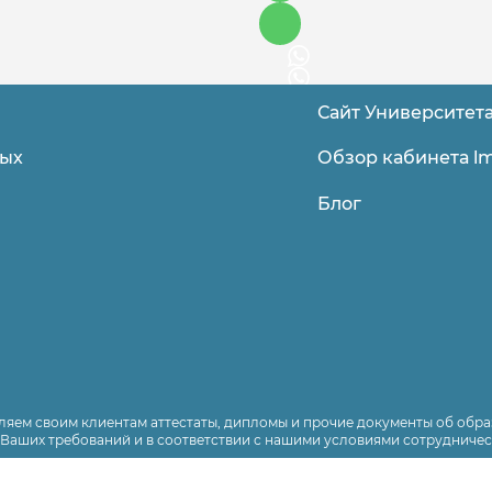
Сайт Университет
Обзор кабинета lm
ных
Блог
яем своим клиентам аттестаты, дипломы и прочие документы об обра
Ваших требований и в соответствии с нашими условиями сотрудничес
урированию информации по заданной теме и в соответствии заданному