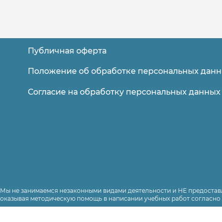
Публичная оферта
Помощь в прохождении онлайн тестов
для студентов Синергии и МТИ
Положение об обработке персональных дан
на портале lms.synergy.ru
Согласие на обработку персональных данных
Оставить заявку
Мы не занимаемся незаконными видами деятельности и НЕ предоставл
оказывая методическую помощь в написании учебных работ согласно 
Наши специалисты предоставляют услугу по сбору обработке и структ