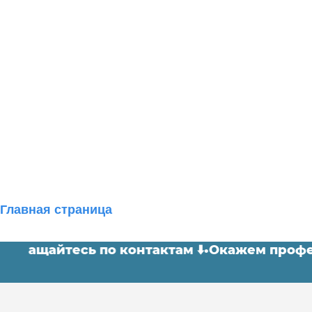
Главная страница
ы. Обращайтесь по контактам ⬇️
•
Окажем пр
МТИ ознакомительная практика электроэнергетик
Блог