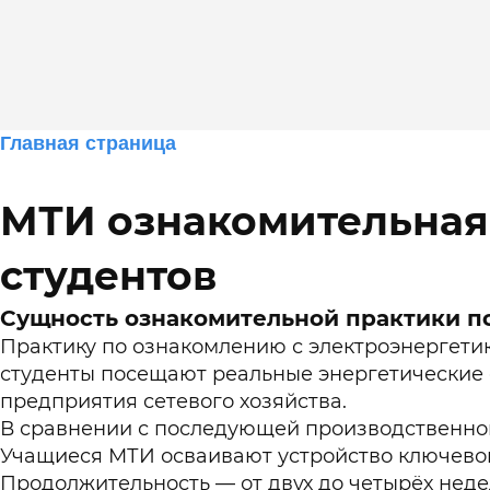
Главная страница
Помощь в прохождении онлайн тестов
для студентов Синергии и МТИ
МТИ ознакомительная 
МТИ ознакомительная практика электроэнергетик
на портале lms.synergy.ru
Блог
студентов
Сущность ознакомительной практики п
Оставить заявку
Практику по ознакомлению с электроэнергетик
студенты посещают реальные энергетические 
предприятия сетевого хозяйства.
В сравнении с последующей производственной 
Учащиеся МТИ осваивают устройство ключевог
Продолжительность — от двух до четырёх неде