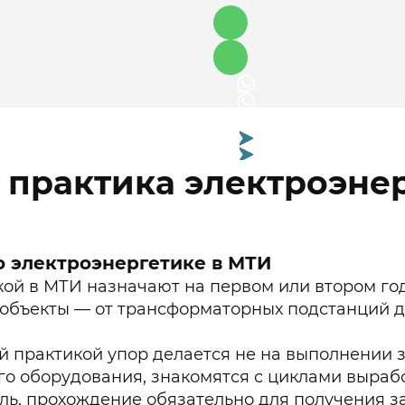
практика электроэнер
а: полный гид для студентов
о электроэнергетике в МТИ
ой в МТИ назначают на первом или втором году
объекты — от трансформаторных подстанций до
практикой упор делается не на выполнении за
о оборудования, знакомятся с циклами вырабо
ль, прохождение обязательно для получения за