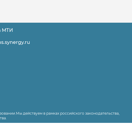
а МТИ
s.synergy.ru
зовании.Мы действуем в рамках российского законодательства,
тва.
 структурному плану. Результат оказанной услуги не является