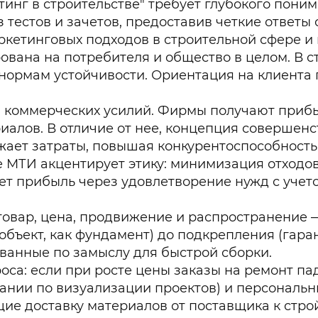
тинг в строительстве" требует глубокого пони
 тестов и зачетов, предоставив четкие ответы
ркетинговых подходов в строительной сфере и
ана на потребителя и общество в целом. В ст
ормам устойчивости. Ориентация на клиента п
коммерческих усилий. Фирмы получают прибыл
риалов. В отличие от нее, концепция совершен
жает затраты, повышая конкурентоспособность
 МТИ акцентирует этику: минимизация отходов
ет прибыль через удовлетворение нужд с учето
овар, цена, продвижение и распространение —
объект, как фундамент) до подкрепления (гаран
анные по замыслу для быстрой сборки.
са: если при росте цены заказы на ремонт пад
нии по визуализации проектов) и персональн
ие доставку материалов от поставщика к стро