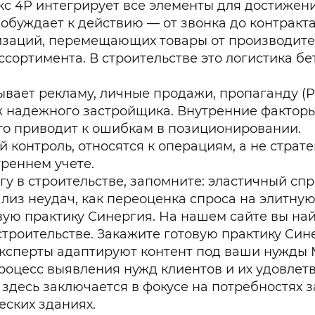
кс 4P интегрирует все элементы для достижени
обуждает к действию — от звонка до контракта
заций, перемещающих товары от производителя
ортимента. В строительстве это логистика бет
вает рекламу, личные продажи, пропаганду (P
надежного застройщика. Внутренние факторы
то приводит к ошибкам в позиционировании.
 контроль, относятся к операциям, а не страт
треннем учете.
у в строительстве, запомните: эластичный спр
ализ неудач, как переоценка спроса на элитну
ую практику Синергия. На нашем сайте вы най
 строительстве. Закажите готовую практику Си
эксперты адаптируют контент под ваши нужды 
процесс выявления нужд клиентов и их удовле
а здесь заключается в фокусе на потребностях 
ских зданиях.