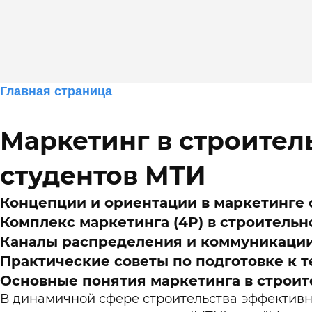
Главная страница
Помощь в прохождении онлайн тестов
для студентов Синергии и МТИ
Маркетинг в строител
Маркетинг в строительстве: Полные ответы на 
на портале lms.synergy.ru
Блог
студентов МТИ
Концепции и ориентации в маркетинге 
Оставить заявку
Комплекс маркетинга (4P) в строитель
Каналы распределения и коммуникации
Практические советы по подготовке к 
Основные понятия маркетинга в строит
В динамичной сфере строительства эффективн