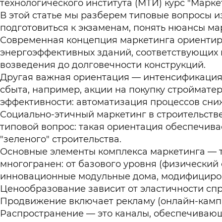
технологического института (МТИ) курс "Марке
В этой статье мы разберем типовые вопросы из
подготовиться к экзаменам, понять нюансы ма
Современная концепция маркетинга ориентиров
энергоэффективных зданий, соответствующих н
возведения до долговечности конструкций.
Другая важная ориентация — интенсификация 
сбыта, например, акции на покупку строймате
эффективности: автоматизация процессов сни
Социально-этичный маркетинг в строительстве
типовой вопрос: такая ориентация обеспечива
"зеленого" строительства.
Основные элементы комплекса маркетинга — т
многогранен: от базового уровня (физический 
инновационные модульные дома, модифициров
Ценообразование зависит от эластичности спро
Продвижение включает рекламу (онлайн-кампа
Распространение — это каналы, обеспечивающ