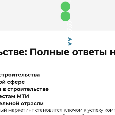
ьстве: Полные ответы 
вопросы для студентов МТИ
строительства
ной сфере
 в строительстве
тестам МТИ
ельной отрасли
ый маркетинг становится ключом к успеху ком