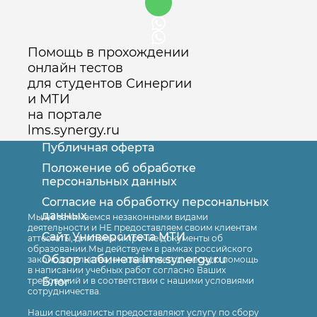
Помощь в прохождении
онлайн тестов
для студентов Синергии
и МТИ
на портале
lms.synergy.ru
Публичная оферта
Положение об обработке
персональных данных
Согласие на обработку персональных
Оставить заявку
данных
Мы не занимаемся незаконными видами
деятельности и НЕ предоставляем своим клиентам
Сайт Университета МТИ
аттестаты, дипломы и прочие документы об
образовании.Мы действуем в рамках российского
Обзор кабинета lms.synergy.ru
законодательства, оказывая методическую помощь
в написании учебных работ согласно Ваших
Блог
требований и в соответствии с нашими условиями
сотрудничества.
Наши специалисты предоставляют услугу по сбору