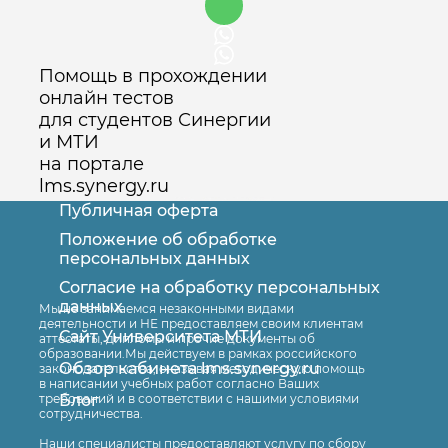
Помощь в прохождении
онлайн тестов
для студентов Синергии
и МТИ
на портале
lms.synergy.ru
Публичная оферта
Положение об обработке
персональных данных
Согласие на обработку персональных
Оставить заявку
данных
Мы не занимаемся незаконными видами
деятельности и НЕ предоставляем своим клиентам
Сайт Университета МТИ
аттестаты, дипломы и прочие документы об
образовании.Мы действуем в рамках российского
Обзор кабинета lms.synergy.ru
законодательства, оказывая методическую помощь
в написании учебных работ согласно Ваших
Блог
требований и в соответствии с нашими условиями
сотрудничества.
Наши специалисты предоставляют услугу по сбору