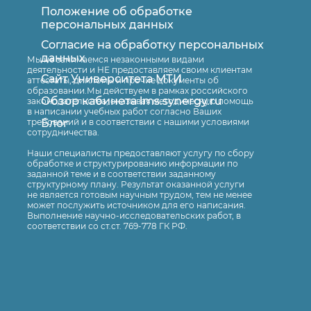
лицами оценивается …
Положение об обработке
персональных данных
Различают следующие виды
стоимостных оценок основных средств
Согласие на обработку персональных
Оставить заявку
данных
…
Мы не занимаемся незаконными видами
деятельности и НЕ предоставляем своим клиентам
Решение о привлечении к
Сайт Университета МТИ
аттестаты, дипломы и прочие документы об
образовании.Мы действуем в рамках российского
ответственности должно содержать …
Обзор кабинета lms.synergy.ru
законодательства, оказывая методическую помощь
Если декларация представлена
в написании учебных работ согласно Ваших
Блог
требований и в соответствии с нашими условиями
налогоплательщиком
сотрудничества.
непосредственно в налоговый орган,
Наши специалисты предоставляют услугу по сбору
то датой подачи считается …
обработке и структурированию информации по
заданной теме и в соответствии заданному
Оборотные производственные фонды
структурному плану. Результат оказанной услуги
не является готовым научным трудом, тем не менее
…
может послужить источником для его написания.
Оборотные средства включают
Выполнение научно-исследовательских работ, в
соответствии со ст.ст. 769-778 ГК РФ.
(укажите два ответ…
Инвентаризация имущества и
обязательств по объемам проверки
могут быть…
Расставьте в правильной