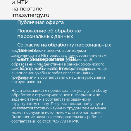
и МТИ
на портале
lms.synergy.ru
Публичная оферта
Положение об обработке
персональных данных
Согласие на обработку персональных
Оставить заявку
данных
Мы не занимаемся незаконными видами
деятельности и НЕ предоставляем своим клиентам
Сайт Университета МТИ
аттестаты, дипломы и прочие документы об
образовании.Мы действуем в рамках российского
Обзор кабинета lms.synergy.ru
законодательства, оказывая методическую помощь
в написании учебных работ согласно Ваших
Блог
требований и в соответствии с нашими условиями
сотрудничества.
Наши специалисты предоставляют услугу по сбору
обработке и структурированию информации по
заданной теме и в соответствии заданному
структурному плану. Результат оказанной услуги
не является готовым научным трудом, тем не менее
может послужить источником для его написания.
Выполнение научно-исследовательских работ, в
соответствии со ст.ст. 769-778 ГК РФ.