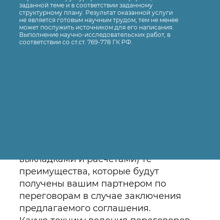
заданной теме и в соответствии заданному
назначил ответственных
структурному плану. Результат оказанной услуги
не является готовым научным трудом, тем не менее
исполнителей.
может послужить источником для его написания.
Определите вид совещания по
Выполнение научно-исследовательских работ, в
соответствии со ст.ст. 769-778 ГК РФ.
содержанию.
Замечания, которые собеседник не
успевает, не хочет или не смеет
высказать, – это …
… презентация – это
распространенный тип презентации
для небольшого количества
слушателей
Вы подробно описываете (с
выкладками и расчетами) те
преимущества, которые будут
получены вашим партнером по
переговорам в случае заключения
предлагаемого соглашения.