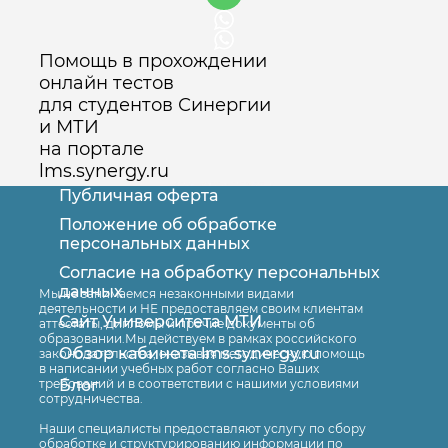
программы – почтового клиента,
которые вы заполняете при
Помощь в прохождении
подготовке электронного письма,
онлайн тестов
можно утверждать, что разница между
для студентов Синергии
полями «копия» (СС) и «слепая копия»
и МТИ
(ВСС) заключается в том, что …
на портале
lms.synergy.ru
Установите последовательность
уровней общения (по А.Б. Добровичу):
Публичная оферта
Этап переговоров, когда происходит
Положение об обработке
персональных данных
определение состава делегации и ее
руководителя – это …
Согласие на обработку персональных
Оставить заявку
данных
Установите соответствие структур
Мы не занимаемся незаконными видами
деятельности и НЕ предоставляем своим клиентам
невербального общения и их
Сайт Университета МТИ
аттестаты, дипломы и прочие документы об
образовании.Мы действуем в рамках российского
содержания:
Обзор кабинета lms.synergy.ru
законодательства, оказывая методическую помощь
Руководитель подразделения собрал
в написании учебных работ согласно Ваших
Блог
требований и в соответствии с нашими условиями
на совещание работников и довел до
сотрудничества.
их сведения задание,
Наши специалисты предоставляют услугу по сбору
охарактеризовал круг задач и
обработке и структурированию информации по