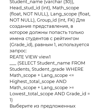
Student_name (varchar (30)),
Head_stud_id (int), Math_scope
(float, NOT NULL), Lang_scope (float,
NOT NULL), Group_id (int, FK) Для
создания представления, в
которое должны попасть только
имена студентов с рейтингом
(Grade_id), равным 1, используется
запрос:
REATE VIEW view1
___ (SELECT Student_name FROM
Students, Student_grade WHERE
Math_scope + Lang_scope <=
Highest_total_scope AND
Math_scope + Lang_scope >=
Lowest_total_scope AND Grade_id =
1)
Выберите из предложенных