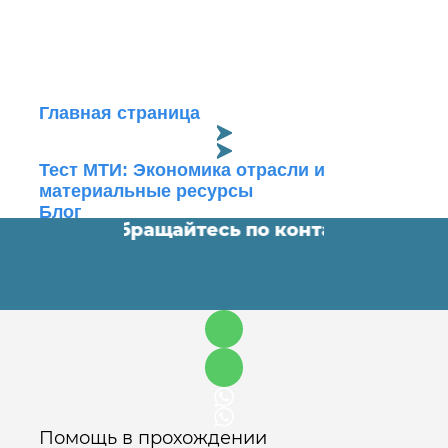
Главная страница
Тест МТИ: Экономика отрасли и
материальные ресурсы
Блог
ые работы. Обращайтесь по контактам ⬇️
•
Ок
Помощь в прохождении