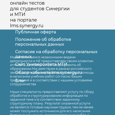
онлайн тестов
для студентов Синергии
и МТИ
на портале
lms.synergy.ru
Публичная оферта
Положение об обработке
персональных данных
Согласие на обработку персональных
Оставить заявку
данных
Мы не занимаемся незаконными видами
деятельности и НЕ предоставляем своим клиентам
Сайт Университета МТИ
аттестаты, дипломы и прочие документы об
образовании.Мы действуем в рамках российского
Обзор кабинета lms.synergy.ru
законодательства, оказывая методическую помощь
в написании учебных работ согласно Ваших
Блог
требований и в соответствии с нашими условиями
сотрудничества.
Наши специалисты предоставляют услугу по сбору
обработке и структурированию информации по
заданной теме и в соответствии заданному
структурному плану. Результат оказанной услуги
не является готовым научным трудом, тем не менее
может послужить источником для его написания.
Выполнение научно-исследовательских работ, в